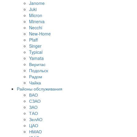
Janome
Juki
Micron
Minerva
Necchi
New-Home
Pfaff
Singer
Typical
Yamata
Веритас
Подольск
Радом
Чайка
Районы обслуживания
ВАО
СЗАО
ЗАО
ТАО
ЗелАО
ЦАО
НМАО