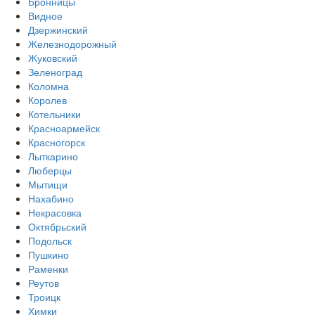
Бронницы
Видное
Дзержинский
Железнодорожный
Жуковский
Зеленоград
Коломна
Королев
Котельники
Красноармейск
Красногорск
Лыткарино
Люберцы
Мытищи
Нахабино
Некрасовка
Октябрьский
Подольск
Пушкино
Раменки
Реутов
Троицк
Химки