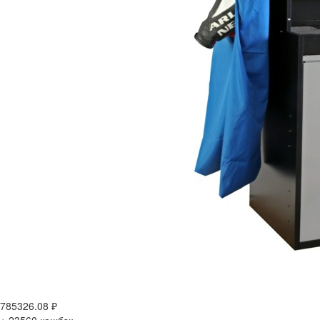
785326.08
₽
+ 23560
кешбэк