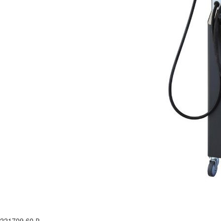
221709.60
₽