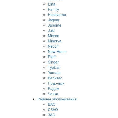
Elna
Family
Husqvarna
Jaguar
Janome
Juki
Micron
Minerva
Necchi
New-Home
Pfaff
Singer
Typical
Yamata
Веритас
Подольск
Радом
Чайка
Районы обслуживания
ВАО
СЗАО
ЗАО