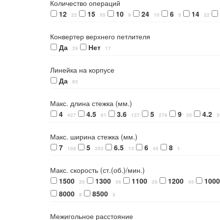
Количество операций
12
15
10
24
6
14
22
55
9
10
5
22
Конвертер верхнего петлителя
Да
Нет
29
17
Линейка на корпусе
Да
93
Макс. длина стежка (мм.)
4
4.5
3.6
5
9
4.2
427
61
127
278
35
3
Макс. ширина стежка (мм.)
7
5
6.5
6
8
108
252
13
45
1
Макс. скорость (ст.(об.)/мин.)
1500
1300
1100
1200
1000
20
36
26
45
8000
8500
8
3
Межигольное расстояние