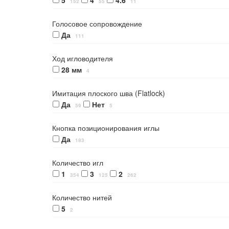
5
4
4.6
152
55
11
Голосовое сопровождение
Да
111
Ход игловодителя
28 мм
4
Имитация плоского шва (Flatlock)
Да
Нет
59
5
Кнопка позиционирования иглы
Да
183
Количество игл
1
3
2
354
125
262
Количество нитей
5
2