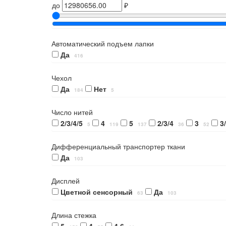
до
₽
Автоматический подъем лапки
Да
416
Чехол
Да
Нет
184
5
Число нитей
2/3/4/5
4
5
2/3/4
3
3
5
119
137
36
52
Дифференциальный транспортер ткани
Да
103
Дисплей
Цветной сенсорный
Да
63
103
Длина стежка