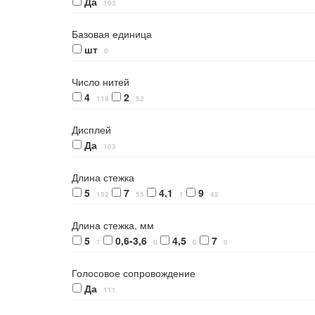
Да
103
Базовая единица
шт
0
Число нитей
4
2
119
52
Дисплей
Да
103
Длина стежка
5
7
4.1
9
152
55
1
42
Длина стежка, мм
5
0,6-3,6
4,5
7
1
0
0
0
Голосовое сопровождение
Да
111