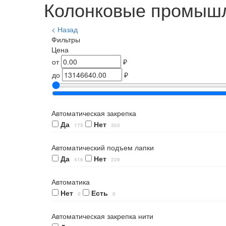
Колонковые промыш
< Назад
Фильтры
Цена
от
₽
до
₽
Автоматическая закрепка
Да
Нет
175
303
Автоматический подъем лапки
Да
Нет
416
239
Автоматика
Нет
Есть
0
0
Автоматическая закрепка нити