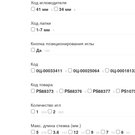
Ход игловодителя
41 мм
34 мм
2
8
Ход лапки
1-7 мм
1
Кнопка позиционирования иглы
Да
183
Код
0Ц-00033411
0Ц-00025064
0Ц-0001813
0
0
Код товара
PS88373
PS88376
PS88377
PS107
0
0
0
Количество игл
1
2
354
262
Макс. длина стежка (мм.)
5
3.6
12
9
7
6
278
127
14
35
73
42