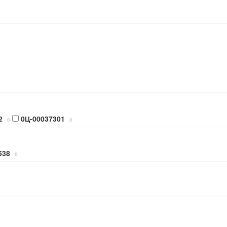
2
0Ц-00037301
0
0
538
0