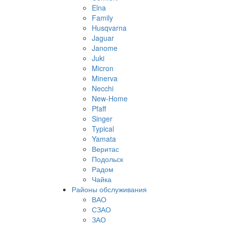
Elna
Family
Husqvarna
Jaguar
Janome
Juki
Micron
Minerva
Necchi
New-Home
Pfaff
Singer
Typical
Yamata
Веритас
Подольск
Радом
Чайка
Районы обслуживания
ВАО
СЗАО
ЗАО