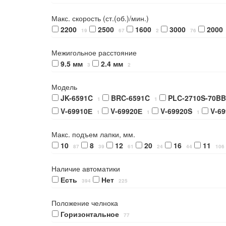
Макс. скорость (ст.(об.)/мин.)
2200
2500
1600
3000
2000
19
67
2
76
Межигольное расстояние
9.5 мм
2.4 мм
3
2
Модель
JK-6591C
BRC-6591C
PLC-2710S-70BB
1
1
V-69910Е
V-69920Е
V-69920S
V-6
1
1
1
Макс. подъем лапки, мм.
10
8
12
20
16
11
87
39
61
24
44
106
Наличие автоматики
Есть
Нет
394
225
Положение челнока
Горизонтальное
77