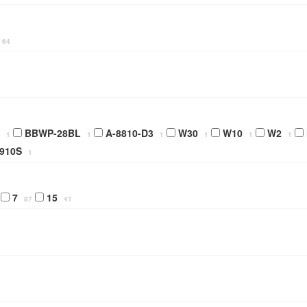
64
BBWP-28BL
A-8810-D3
W30
W10
W2
1
1
1
1
1
1
9910S
1
7
15
87
41