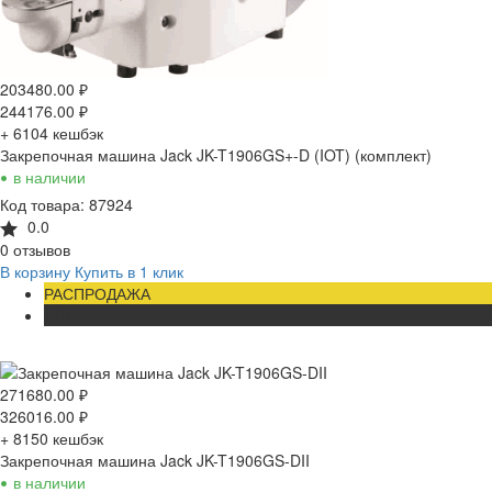
203480.00
₽
244176.00
₽
+ 6104
кешбэк
Закрепочная машина Jack JK-T1906GS+-D (IOT) (комплект)
•
в наличии
Код товара: 87924
0.0
0 отзывов
В корзину
Купить в 1 клик
РАСПРОДАЖА
ХИТ
271680.00
₽
326016.00
₽
+ 8150
кешбэк
Закрепочная машина Jack JK-T1906GS-DII
•
в наличии