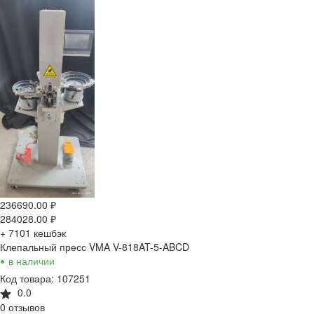
236690.00
₽
284028.00
₽
+ 7101
кешбэк
Клепальный пресс VMA V-818AT-5-ABCD
•
в наличии
Код товара: 107251
0.0
0 отзывов