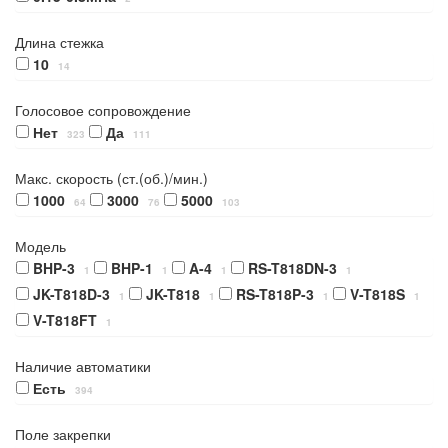
Длина стежка
10
14
Голосовое сопровождение
Нет
Да
323
111
Макс. скорость (ст.(об.)/мин.)
1000
3000
5000
64
76
103
Модель
BHP-3
BHP-1
A-4
RS-T818DN-3
1
1
1
1
JK-T818D-3
JK-T818
RS-T818P-3
V-T818S
1
1
1
1
V-T818FT
1
Наличие автоматики
Есть
394
Поле закрепки