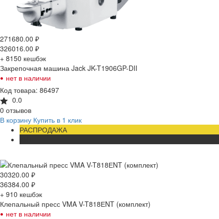
271680.00
₽
326016.00
₽
+ 8150
кешбэк
Закрепочная машина Jack JK-T1906GP-DII
•
нет в наличии
Код товара: 86497
0.0
0 отзывов
В корзину
Купить в 1 клик
РАСПРОДАЖА
ХИТ
30320.00
₽
36384.00
₽
+ 910
кешбэк
Клепальный пресс VMA V-T818ЕNT (комплект)
•
нет в наличии