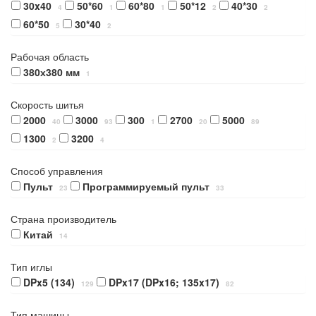
30x40
50*60
60*80
50*12
40*30
4
1
1
2
2
60*50
30*40
5
2
Рабочая область
380х380 мм
1
Скорость шитья
2000
3000
300
2700
5000
40
93
1
20
89
1300
3200
2
4
Способ управления
Пульт
Программируемый пульт
23
33
Страна производитель
Китай
14
Тип иглы
DPx5 (134)
DPx17 (DPx16; 135x17)
129
82
Тип машины