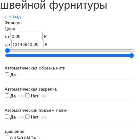
швейной фурнитуры
< Назад
Фильтры
Цена
от
₽
до
₽
Автоматическая обрезка нити
Да
6
Автоматическая закрепка
Да
Нет
175
303
Автоматический подъем лапки
Да
Нет
416
239
Давление
0.15-0.8МПа
2