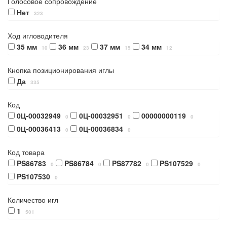
Голосовое сопровождение
Нет
323
Ход игловодителя
35 мм
36 мм
37 мм
34 мм
10
23
15
12
Кнопка позиционирования иглы
Да
335
Код
0Ц-00032949
0Ц-00032951
00000000119
0
0
0
0Ц-00036413
0Ц-00036834
0
0
Код товара
PS86783
PS86784
PS87782
PS107529
0
0
0
0
PS107530
0
Количество игл
1
501