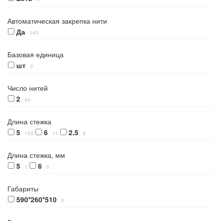
Автоматическая закрепка нити
Да
163
Базовая единица
шт
0
Число нитей
2
60
Длина стежка
5
6
2.5
152
11
9
Длина стежка, мм
5
6
1
0
Габариты
590*260*510
0