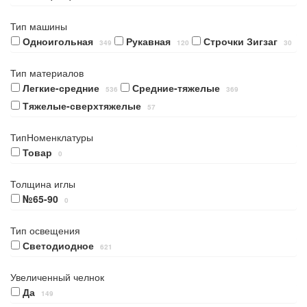
Тип машины
Одноигольная
Рукавная
Строчки Зигзаг
349
120
30
Тип материалов
Легкие-средние
Средние-тяжелые
536
369
Тяжелые-сверхтяжелые
57
ТипНоменклатуры
Товар
0
Толщина иглы
№65-90
0
Тип освещения
Светодиодное
621
Увеличенный челнок
Да
149