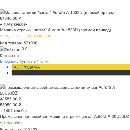
64740.00
₽
+ 1942
кешбэк
Машина строчки "зигзаг" Aurora A-1533D (прямой привод)
•
под заказ — до 4 месяцев
Код товара: 571938
0.0
0 отзывов
В корзину
Купить в 1 клик
РАСПРОДАЖА
ХИТ
48555.00
₽
53950.00
₽
+ 1457
кешбэк
Промышленная швейная машина строчки зигзаг Aurora A-20U53DZ
•
в наличии
Код товара: 312403