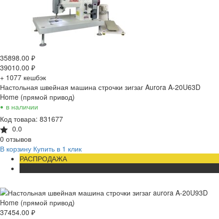
35898.00
₽
39010.00
₽
+ 1077
кешбэк
Настольная швейная машина строчки зигзаг Aurora A-20U63D
Home (прямой привод)
•
в наличии
Код товара: 831677
0.0
0 отзывов
В корзину
Купить в 1 клик
РАСПРОДАЖА
ХИТ
37454.00
₽