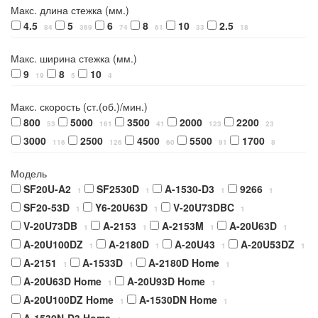
Макс. длина стежка (мм.)
4.5
5
6
8
10
2.5
84
369
74
61
33
18
Макс. ширина стежка (мм.)
9
8
10
19
5
4
Макс. скорость (ст.(об.)/мин.)
800
5000
3500
2000
2200
53
161
41
123
23
3000
2500
4500
5500
1700
116
126
60
91
8
Модель
SF20U-A2
SF2530D
A-1530-D3
9266
1
1
1
1
SF20-53D
Y6-20U63D
V-20U73DBC
1
1
1
V-20U73DB
A-2153
A-2153M
A-20U63D
1
1
1
1
A-20U100DZ
A-2180D
A-20U43
A-20U53DZ
1
1
1
1
A-2151
A-1533D
A-2180D Home
1
1
1
A-20U63D Home
A-20U93D Home
1
1
A-20U100DZ Home
A-1530DN Home
1
1
A-1530N-D3 Home