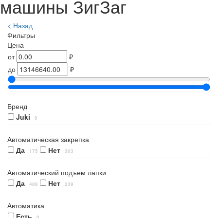
машины ЗигЗаг
< Назад
Фильтры
Цена
от
₽
до
₽
Бренд
Juki
0
Автоматическая закрепка
Да
Нет
175
303
Автоматический подъем лапки
Да
Нет
488
239
Автоматика
Есть
0