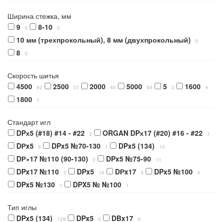
Ширина стежка, мм
9
8-10
0
0
10 мм (трехпрокольный), 8 мм (двухпрокольный)
0
8
0
Скорость шитья
4500
2500
2000
5000
5
1600
92
31
40
89
2
4
1800
7
Стандарт игл
DPх5 (#18) #14 - #22
ORGAN DPх17 (#20) #16 - #22
2
1
DРx5
DPx5 №70-130
DPx5 (134)
6
1
10
DР×17 №110 (90-130)
DPx5 №75-90
2
11
DPx17 №110
DPx5
DРx17
DPx5 №100
2
16
3
4
DPx5 №130
DPX5 № №100
1
1
Тип иглы
DPx5 (134)
DPx5
DBx17
129
0
0