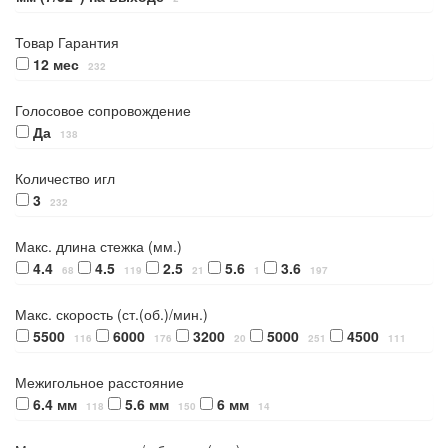
Товар Гарантия
12 мес
232
Голосовое сопровождение
Да
138
Количество игл
3
232
Макс. длина стежка (мм.)
4.4
4.5
2.5
5.6
3.6
68
119
21
1
197
Макс. скорость (ст.(об.)/мин.)
5500
6000
3200
5000
4500
116
176
20
251
111
Межигольное расстояние
6.4 мм
5.6 мм
6 мм
118
150
14