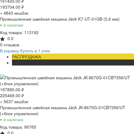
161420.00
₽
193704.00
₽
+ 4843
кешбэк
Промышленная швейная машина Jack K7-UT-01GB (5,6 мм)
•
в наличии
Код товара: 113192
0.0
0 отзывов
В корзину
Купить в 1 клик
РАСПРОДАЖА
ХИТ
187890.00
₽
225468.00
₽
+ 5637
кешбэк
Промышленная швейная машина Jack JK-8670G-01CB?356/UT
(+блок управления)
•
в наличии
Код товара: 90765
0.0