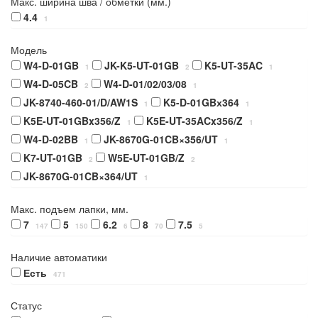
Макс. ширина шва / обметки (мм.)
4.4
1
Модель
W4-D-01GB
JK-K5-UT-01GB
K5-UT-35AC
1
2
1
W4-D-05CB
W4-D-01/02/03/08
2
1
JK-8740-460-01/D/AW1S
K5-D-01GBх364
1
1
K5E-UT-01GBx356/Z
K5E-UT-35ACx356/Z
1
1
W4-D-02BB
JK-8670G-01CB×356/UT
1
1
K7-UT-01GB
W5E-UT-01GB/Z
2
2
JK-8670G-01CB×364/UT
1
Макс. подъем лапки, мм.
7
5
6.2
8
7.5
147
150
6
70
5
Наличие автоматики
Есть
471
Статус