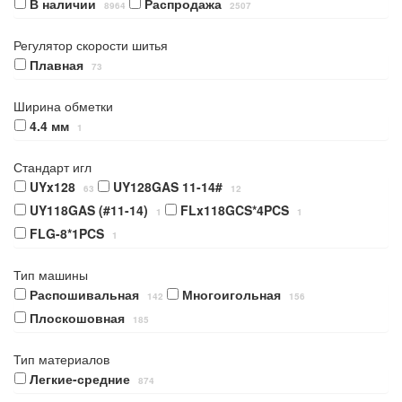
В наличии
Распродажа
8964
2507
Регулятор скорости шитья
Плавная
73
Ширина обметки
4.4 мм
1
Стандарт игл
UYx128
UY128GAS 11-14#
63
12
UY118GAS (#11-14)
FLx118GCS*4PCS
1
1
FLG-8*1PCS
1
Тип машины
Распошивальная
Многоигольная
142
156
Плоскошовная
185
Тип материалов
Легкие-средние
874