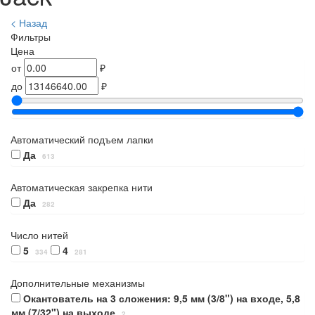
< Назад
Фильтры
Цена
от
₽
до
₽
Автоматический подъем лапки
Да
613
Автоматическая закрепка нити
Да
282
Число нитей
5
4
334
281
Дополнительные механизмы
Окантователь на 3 сложения: 9,5 мм (3/8") на входе, 5,8
мм (7/32") на выходе
2