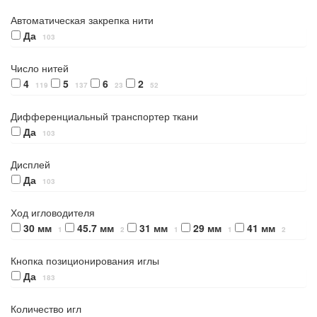
Автоматическая закрепка нити
Да
103
Число нитей
4
5
6
2
119
137
23
52
Дифференциальный транспортер ткани
Да
103
Дисплей
Да
103
Ход игловодителя
30 мм
45.7 мм
31 мм
29 мм
41 мм
1
2
1
1
2
Кнопка позиционирования иглы
Да
183
Количество игл