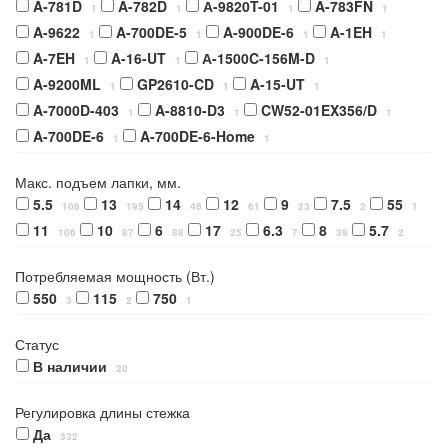
A-781D
A-782D
А-9820T-01
A-783FN
1
1
1
1
A-9622
A-700DE-5
A-900DE-6
A-1EH
1
1
1
1
A-7EH
A-16-UT
А-1500C-156M-D
1
1
1
A-9200ML
GP2610-CD
A-15-UT
1
1
1
A-7000D-403
A-8810-D3
CW52-01EX356/D
1
1
1
A-700DE-6
A-700DE-6-Home
1
1
Макс. подъем лапки, мм.
5.5
13
14
12
9
7.5
55
106
195
46
61
23
2
1
11
10
6
17
6.3
8
5.7
106
87
88
25
7
39
2
Потребляемая мощность (Вт.)
550
115
750
3
2
1
Статус
В наличии
20
Регулировка длины стежка
Да
332