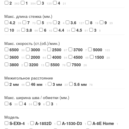
2
1
3
4
262
354
125
21
Макс. длина стежка (мм.)
4.2
7
5
2
3.6
8
9
39
73
278
4
127
19
35
10
3.8
6
4.4
4.5
3
20
66
42
34
61
5
Макс. скорость (ст.(об.)/мин.)
6500
3000
2500
3700
5000
30
76
67
7
103
3600
2000
4000
4500
1500
11
64
54
45
20
3800
3200
5500
7500
2
13
78
26
Межигольное расстояние
2 мм
46 мм
3 мм
5.6 мм
46
1
22
78
Макс. ширина шва / обметки (мм.)
6
4
9
3
30
54
6
1
Модель
S-EX9-4
A-1852D
A-1530-D3
A-8E Home
1
1
1
1