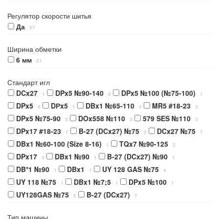
Регулятор скорости шитья
Да
87
Ширина обметки
6 мм
21
Стандарт игл
DCx27
DPx5 №90-140
DPx5 №100 (№75-100)
1
8
1
DPx5
DРx5
DBx1 №65-110
MR5 #18-23
6
1
4
2
DPx5 №75-90
DOx558 №110
579 SES №110
3
3
3
DPx17 #18-23
B-27 (DCx27) №75
DCx27 №75
1
2
7
DBx1 №60-100 (Size 8-16)
TQx7 №90-125
1
2
DPx17
DBx1 №90
B-27 (DCx27) №90
4
1
1
DB*1 №90
DBx1
UY 128 GAS №75
1
1
4
UY 118 №75
DBx1 №7;5
DPx5 №100
1
1
1
UY128GAS №75
B-27 (DCx27)
5
7
Тип машины