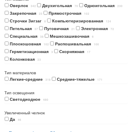
Оверлок
Двухигольная
Одноигольная
342
70
230
Закрепочная
Прямострочная
23
102
Строчки Зигзаг
Компьютеризированная
8
124
Петельная
Пуговичная
Электронная
37
21
72
Специальная
Мешкозашивочная
38
6
Плоскошовная
Распошивальная
102
100
Герметизационная
Скорняжная
3
17
Колонковая
23
Тип материалов
Легкие-средние
Средние-тяжелые
318
171
Тип освещения
Светодиодное
480
Увеличенный челнок
Да
46