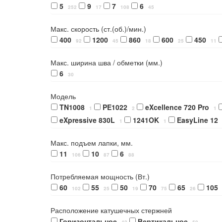
5
9
7
6
252
17
108
45
Макс. скорость (ст.(об.)/мин.)
400
1200
860
600
450
92
45
18
25
11
Макс. ширина шва / обметки (мм.)
6
30
Модель
TN1008
PE1022
eXcellence 720 Pro
1
2
1
eXpressive 830L
1241OK
EasyLine 12
1
1
Макс. подъем лапки, мм.
11
10
6
106
87
88
Потребляемая мощность (Вт.)
60
55
50
70
65
105
102
25
19
75
26
Расположение катушечных стержней
Горизонтальное
Вертикальное