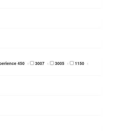
perience 450
3007
3005
1150
1
1
1
1