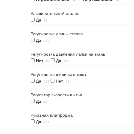
42
59
Расширительный столик
Да
56
Регулировка длины стежка
Да
332
Регулировка давления лапки на ткань
Нет
Да
97
268
Регулировка ширины стежка
Да
Нет
265
28
Регулятор скорости шитья
Да
87
Рукавная платформа
Да
381