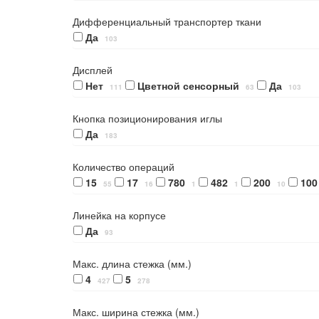
Дифференциальный транспортер ткани
Да
103
Дисплей
Нет
Цветной сенсорный
Да
111
63
103
Кнопка позиционирования иглы
Да
183
Количество операций
15
17
780
482
200
100
55
16
1
1
10
Линейка на корпусе
Да
93
Макс. длина стежка (мм.)
4
5
427
278
Макс. ширина стежка (мм.)