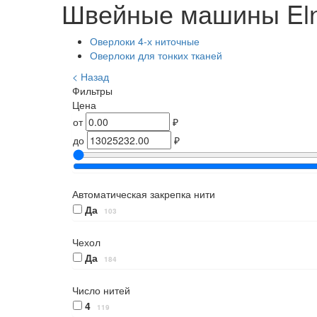
Швейные машины El
Оверлоки 4-х ниточные
Оверлоки для тонких тканей
< Назад
Фильтры
Цена
от
₽
до
₽
Автоматическая закрепка нити
Да
103
Чехол
Да
184
Число нитей
4
119