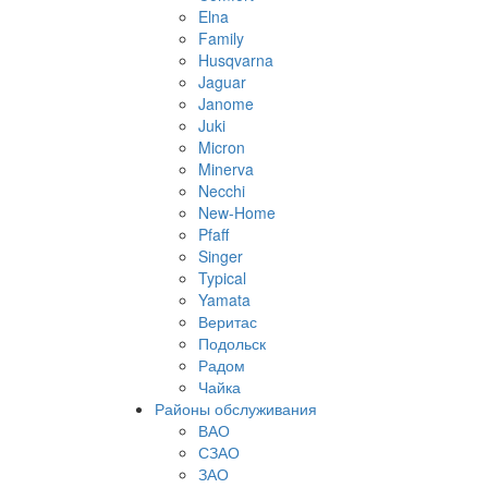
Elna
Family
Husqvarna
Jaguar
Janome
Juki
Micron
Minerva
Necchi
New-Home
Pfaff
Singer
Typical
Yamata
Веритас
Подольск
Радом
Чайка
Районы обслуживания
ВАО
СЗАО
ЗАО