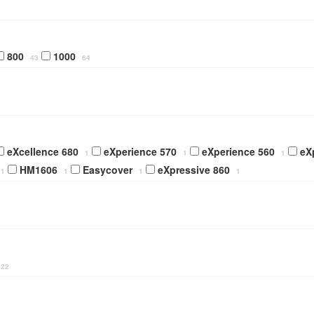
800
1000
43
64
eXcellence 680
eXperience 570
eXperience 560
eX
1
1
1
HM1606
Easycover
eXpressive 860
1
1
1
1
22