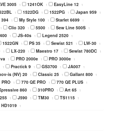
VE 3005
1241OK
EasyLine 12
1
1
1
522BL
1522DG
1522PG
Japan 959
1
1
1
1
394
My Style 100
Starlet 6699
1
1
1
Clio 320
5500
Sew Line 500S
1
1
1
1
400
JS-40s
Legend 2520
1
1
1
1522GN
PS 35
Sewist 521
LW-30
1
1
1
1
0
LX-220
Maestro 17
Sewist 780DC
1
1
1
1
iva
PRO 2000e
PRO 3000e
1
1
1
Practick 9
GS3700
JA007
1
1
1
1
nov-is (NV) 20
Classic 25
Gallant 800
1
1
1
5 PRO
770 QE PRO
770 QE PLUS
1
1
1
Xpressive 860
310PRO
Art 65
1
1
1
255
J590
TM30
TS1115
1
1
1
1
HD1019
1