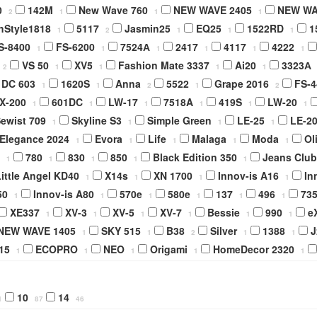
0
142M
New Wave 760
NEW WAVE 2405
NEW WA
2
1
1
1
hStyle1818
5117
Jasmin25
EQ25
1522RD
1
1
2
1
1
1
S-8400
FS-6200
7524А
2417
4117
4222
1
1
1
1
1
1
VS 50
XV5
Fashion Mate 3337
Ai20
3323А
2
1
1
1
1
DC 603
1620S
Anna
5522
Grape 2016
FS-4
1
1
2
1
2
X-200
601DC
LW-17
7518A
419S
LW-20
1
1
1
1
1
1
ewist 709
Skyline S3
Simple Green
LE-25
LE-2
1
1
1
1
Elegance 2024
Evora
Life
Malaga
Moda
Ol
1
1
1
1
1
780
830
850
Black Edition 350
Jeans Club
1
1
1
1
1
ittle Angel KD40
X14s
XN 1700
Innov-is A16
In
1
1
1
1
50
Innov-is A80
570e
580e
137
496
73
1
1
1
1
1
1
XE337
XV-3
XV-5
XV-7
Bessie
990
e
1
1
1
1
1
1
NEW WAVE 1405
SKY 515
B38
Silver
1388
J
1
1
2
1
1
15
ECOPRO
NEO
Origami
HomeDecor 2320
1
1
1
1
1
10
14
1
87
46