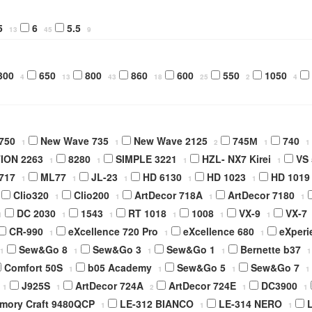
5
6
5.5
13
45
9
300
650
800
860
600
550
1050
4
13
43
18
25
2
4
750
New Wave 735
New Wave 2125
745М
740
1
1
2
1
1
ION 2263
8280
SIMPLE 3221
HZL- NX7 Kirei
VS
1
1
1
1
717
ML77
JL-23
HD 6130
HD 1023
HD 1019
1
1
1
1
1
Clio320
Clio200
ArtDecor 718A
ArtDecor 7180
1
1
1
1
DC 2030
1543
RT 1018
1008
VX-9
VX-7
1
1
1
1
1
1
CR-990
eXcellence 720 Pro
eXcellence 680
eXperi
1
1
1
Sew&Go 8
Sew&Go 3
Sew&Go 1
Bernette b37
1
1
1
1
1
Comfort 50S
b05 Academy
Sew&Go 5
Sew&Go 7
1
1
1
1
J925S
ArtDecor 724A
ArtDecor 724E
DC3900
1
1
2
1
1
mory Craft 9480QCP
LE-312 BIANCO
LE-314 NERO
1
1
1