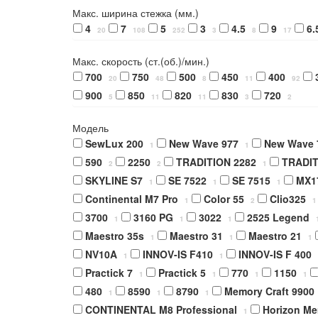
Макс. ширина стежка (мм.)
4
7
5
3
4.5
9
6.
20
108
252
3
8
17
Макс. скорость (ст.(об.)/мин.)
700
750
500
450
400
20
48
8
11
92
900
850
820
830
720
5
11
11
3
2
Модель
SewLux 200
New Wave 977
New Wave 
1
1
590
2250
TRADITION 2282
TRADIT
2
2
1
SKYLINE S7
SE 7522
SE 7515
MX1
1
1
1
Continental M7 Pro
Color 55
Clio325
1
2
1
3700
3160 PG
3022
2525 Legend
1
1
1
Maestro 35s
Maestro 31
Maestro 21
1
1
1
NV10A
INNOV-IS F410
INNOV-IS F 400
1
1
Practick 7
Practick 5
770
1150
1
1
1
1
480
8590
8790
Memory Craft 9900
1
1
1
CONTINENTAL M8 Professional
Horizon Me
1