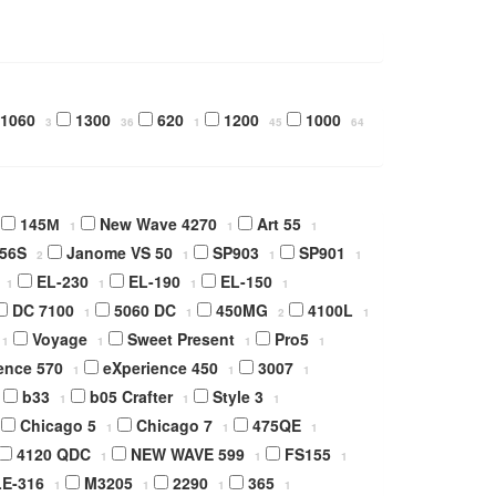
1060
1300
620
1200
1000
3
36
1
45
64
145М
New Wave 4270
Art 55
1
1
1
 56S
Janome VS 50
SP903
SP901
2
1
1
1
EL-230
EL-190
EL-150
1
1
1
1
DC 7100
5060 DC
450MG
4100L
1
1
2
1
Voyage
Sweet Present
Pro5
1
1
1
1
ence 570
eXperience 450
3007
1
1
1
b33
b05 Crafter
Style 3
1
1
1
Chicago 5
Chicago 7
475QE
1
1
1
4120 QDC
NEW WAVE 599
FS155
1
1
1
LE-316
M3205
2290
365
1
1
1
1