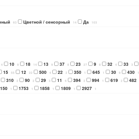
рный
Цветной / сенсорный
Да
63
14
103
10
18
13
37
23
9
32
33
4
9
14
9
8
27
8
4
3
15
12
500
22
350
645
30
430
55
22
4
2
1
1
9
310
90
29
11
394
994
619
482
2
2
3
6
2
1
2
150
1753
1858
1809
2927
1
1
1
1
1