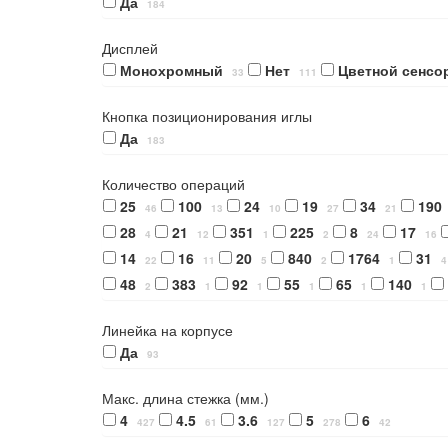
Да
184
Дисплей
Монохромный
Нет
Цветной сенсо
33
111
Кнопка позиционирования иглы
Да
183
Количество операций
25
100
24
19
34
190
46
13
10
27
21
28
21
351
225
8
17
4
12
1
2
24
16
14
16
20
840
1764
31
22
11
5
2
1
4
48
383
92
55
65
140
2
1
1
1
1
1
Линейка на корпусе
Да
93
Макс. длина стежка (мм.)
4
4.5
3.6
5
6
427
61
127
278
42