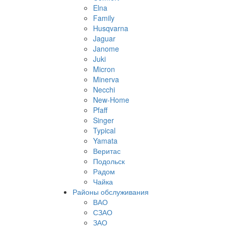
Elna
Family
Husqvarna
Jaguar
Janome
Juki
Micron
Minerva
Necchi
New-Home
Pfaff
Singer
Typical
Yamata
Веритас
Подольск
Радом
Чайка
Районы обслуживания
ВАО
СЗАО
ЗАО