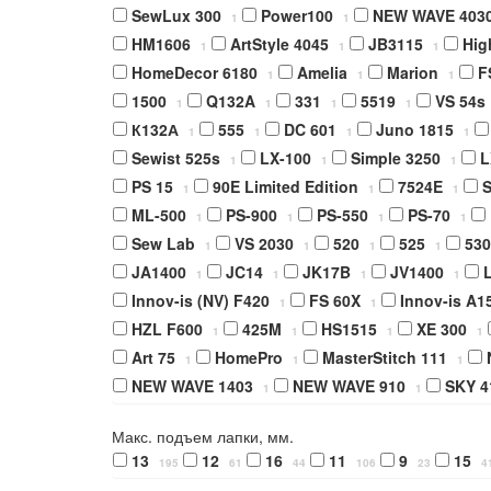
SewLux 300
Power100
NEW WAVE 403
1
1
HM1606
ArtStyle 4045
JB3115
Hig
1
1
1
HomeDecor 6180
Amelia
Marion
F
1
1
1
1500
Q132A
331
5519
VS 54s
1
1
1
1
К132А
555
DC 601
Juno 1815
1
1
1
1
Sewist 525s
LX-100
Simple 3250
L
1
1
1
PS 15
90E Limited Edition
7524E
S
1
1
1
ML-500
PS-900
PS-550
PS-70
1
1
1
1
Sew Lab
VS 2030
520
525
530
1
1
1
1
JA1400
JC14
JK17B
JV1400
L
1
1
1
1
Innov-is (NV) F420
FS 60X
Innov-is A1
1
1
HZL F600
425M
HS1515
XE 300
1
1
1
1
Art 75
HomePro
MasterStitch 111
1
1
1
NEW WAVE 1403
NEW WAVE 910
SKY 4
1
1
Макс. подъем лапки, мм.
13
12
16
11
9
15
195
61
44
106
23
4