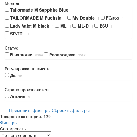
Модель
Tailormade M Sapphire Blue
1
TAILORMADE M Fuchsia
My Double
FG365
1
4
1
Lady Valet M black
ML
ML-D
E6U
1
1
1
1
SP-TR1
1
Статус
В наличии
Распродажа
8964
2507
Регулировка по высоте
Да
12
Страна производитель
Англия
4
Применить фильтры
Сбросить фильтры
Товаров в категории: 129
Фильтры
Сортировать