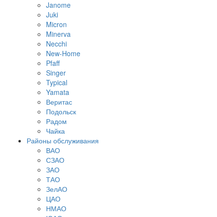
Janome
Juki
Micron
Minerva
Necchi
New-Home
Pfaff
Singer
Typical
Yamata
Веритас
Подольск
Радом
Чайка
Районы обслуживания
ВАО
СЗАО
ЗАО
ТАО
ЗелАО
ЦАО
НМАО