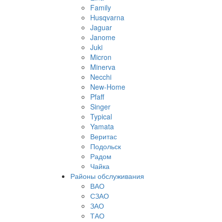
Family
Husqvarna
Jaguar
Janome
Juki
Micron
Minerva
Necchi
New-Home
Pfaff
Singer
Typical
Yamata
Веритас
Подольск
Радом
Чайка
Районы обслуживания
ВАО
СЗАО
ЗАО
ТАО