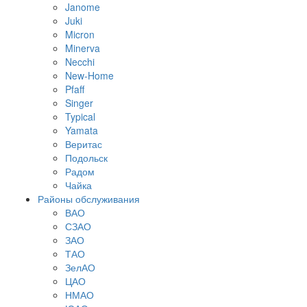
Janome
Juki
Micron
Minerva
Necchi
New-Home
Pfaff
Singer
Typical
Yamata
Веритас
Подольск
Радом
Чайка
Районы обслуживания
ВАО
СЗАО
ЗАО
ТАО
ЗелАО
ЦАО
НМАО