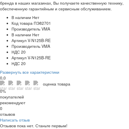
бренда в наших магазинах, Вы получаете качественную технику,
обеспеченную гарантийным и сервисным обслуживанием.
В наличии
Нет
Код товара
ПЭ82701
Производитель
VMA
В наличии
Нет
Артикул
V-N125B-RE
Производитель
VMA
НДС
20
Артикул
V-N125B-RE
НДС
20
Развернуть все характеристики
0,0
оценка товара
0%
покупателей
рекомендуют
0
отзывов
Написать отзыв
Отзывов пока нет. Станьте первым!