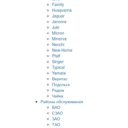
Family
Husqvarna
Jaguar
Janome
Juki
Micron
Minerva
Necchi
New-Home
Pfaff
Singer
Typical
Yamata
Веритас
Подольск
Радом
Чайка
Районы обслуживания
ВАО
СЗАО
ЗАО
ТАО