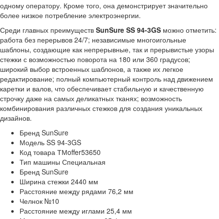
одному оператору. Кроме того, она демонстрирует значительно
более низкое потребление электроэнергии.
Среди главных преимуществ
SunSure SS 94-3GS
можно отметить:
работа без перерывов 24/7; независимые многоигольные
шаблоны, создающие как непрерывные, так и прерывистые узоры
стежки с возможностью поворота на 180 или 360 градусов;
широкий выбор встроенных шаблонов, а также их легкое
редактирование; полный компьютерный контроль над движением
каретки и валов, что обеспечивает стабильную и качественную
строчку даже на самых деликатных тканях; возможность
комбинирования различных стежков для создания уникальных
дизайнов.
Бренд
SunSure
Модель
SS 94-3GS
Код товара
ТМoffer53650
Тип машины
Специальная
Бренд
SunSure
Ширина стежки
2440 мм
Расстояние между рядами
76,2 мм
Челнок
№10
Расстояние между иглами
25,4 мм