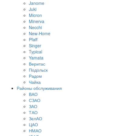
Janome
Juki
Micron
Minerva
Necchi
New-Home
Pfaff
Singer
Typical
Yamata
Веритас
Подольск
Радом
Чайка
Районы обслуживания
ВАО
СЗАО
ЗАО
ТАО
ЗелАО
ЦАО
НМАО