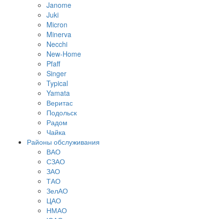
Janome
Juki
Micron
Minerva
Necchi
New-Home
Pfaff
Singer
Typical
Yamata
Веритас
Подольск
Радом
Чайка
Районы обслуживания
ВАО
СЗАО
ЗАО
ТАО
ЗелАО
ЦАО
НМАО