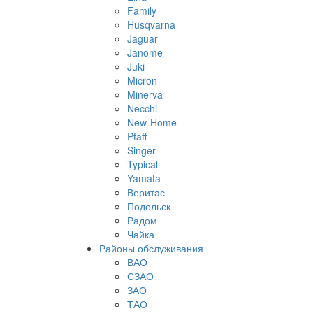
Family
Husqvarna
Jaguar
Janome
Juki
Micron
Minerva
Necchi
New-Home
Pfaff
Singer
Typical
Yamata
Веритас
Подольск
Радом
Чайка
Районы обслуживания
ВАО
СЗАО
ЗАО
ТАО