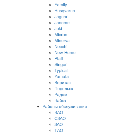
Family
Husqvarna
Jaguar
Janome
Juki
Micron
Minerva
Necchi
New-Home
Pfaff
Singer
Typical
Yamata
Веритас
Подольск
Радом
Чайка
Районы обслуживания
ВАО
СЗАО
ЗАО
ТАО