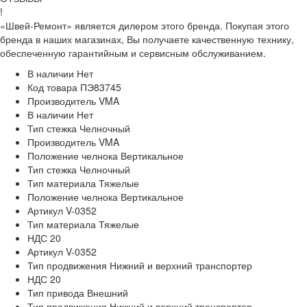
!
«Швей-Ремонт» является дилером этого бренда. Покупая этого
бренда в наших магазинах, Вы получаете качественную технику,
обеспеченную гарантийным и сервисным обслуживанием.
В наличии
Нет
Код товара
ПЭ83745
Производитель
VMA
В наличии
Нет
Тип стежка
Челночный
Производитель
VMA
Положение челнока
Вертикальное
Тип стежка
Челночный
Тип материала
Тяжелые
Положение челнока
Вертикальное
Артикул
V-0352
Тип материала
Тяжелые
НДС
20
Артикул
V-0352
Тип продвижения
Нижний и верхний транспортер
НДС
20
Тип привода
Внешний
Тип продвижения
Нижний и верхний транспортер