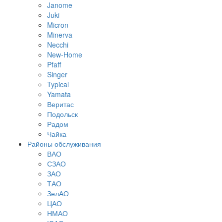
Janome
Juki
Micron
Minerva
Necchi
New-Home
Pfaff
Singer
Typical
Yamata
Веритас
Подольск
Радом
Чайка
Районы обслуживания
ВАО
СЗАО
ЗАО
ТАО
ЗелАО
ЦАО
НМАО