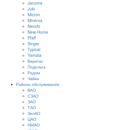
Janome
Juki
Micron
Minerva
Necchi
New-Home
Pfaff
Singer
Typical
Yamata
Веритас
Подольск
Радом
Чайка
Районы обслуживания
ВАО
СЗАО
ЗАО
ТАО
ЗелАО
ЦАО
НМАО