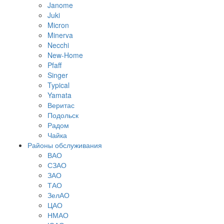
Janome
Juki
Micron
Minerva
Necchi
New-Home
Pfaff
Singer
Typical
Yamata
Веритас
Подольск
Радом
Чайка
Районы обслуживания
ВАО
СЗАО
ЗАО
ТАО
ЗелАО
ЦАО
НМАО