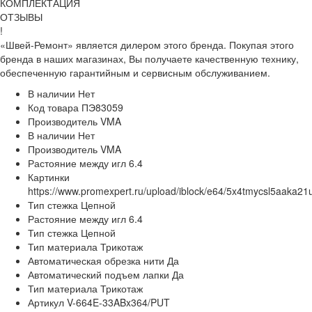
КОМПЛЕКТАЦИЯ
ОТЗЫВЫ
!
«Швей-Ремонт» является дилером этого бренда. Покупая этого
бренда в наших магазинах, Вы получаете качественную технику,
обеспеченную гарантийным и сервисным обслуживанием.
В наличии
Нет
Код товара
ПЭ83059
Производитель
VMA
В наличии
Нет
Производитель
VMA
Растояние между игл
6.4
Картинки
https://www.promexpert.ru/upload/iblock/e64/5x4tmycsl5aaka21
Тип стежка
Цепной
Растояние между игл
6.4
Тип стежка
Цепной
Тип материала
Трикотаж
Автоматическая обрезка нити
Да
Автоматический подъем лапки
Да
Тип материала
Трикотаж
Артикул
V-664E-33ABx364/PUT