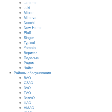
Janome
Juki
Micron
Minerva
Necchi
New-Home
Pfaff
Singer
Typical
Yamata
Веритас
Подольск
Радом
Чайка
Районы обслуживания
ВАО
СЗАО
ЗАО
ТАО
ЗелАО
ЦАО
НМАО