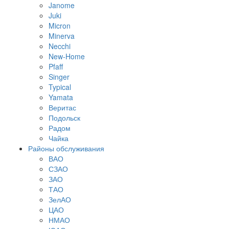
Janome
Juki
Micron
Minerva
Necchi
New-Home
Pfaff
Singer
Typical
Yamata
Веритас
Подольск
Радом
Чайка
Районы обслуживания
ВАО
СЗАО
ЗАО
ТАО
ЗелАО
ЦАО
НМАО