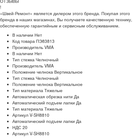
ОТЗЫВЫ
!
«Швей-Ремонт» является дилером этого бренда. Покупая этого
бренда в наших магазинах, Вы получаете качественную технику,
обеспеченную гарантийным и сервисным обслуживанием.
В наличии
Нет
Код товара
ПЭ83813
Производитель
VMA
В наличии
Нет
Тип стежка
Челночный
Производитель
VMA
Положение челнока
Вертикальное
Тип стежка
Челночный
Положение челнока
Вертикальное
Тип материала
Тяжелые
Автоматическая обрезка нити
Да
Автоматический подъем лапки
Да
Тип материала
Тяжелые
Артикул
V-SH8810
Автоматический подъем лапки
Да
НДС
20
Артикул
V-SH8810