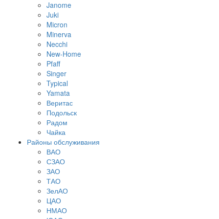
Janome
Juki
Micron
Minerva
Necchi
New-Home
Pfaff
Singer
Typical
Yamata
Веритас
Подольск
Радом
Чайка
Районы обслуживания
ВАО
СЗАО
ЗАО
ТАО
ЗелАО
ЦАО
НМАО