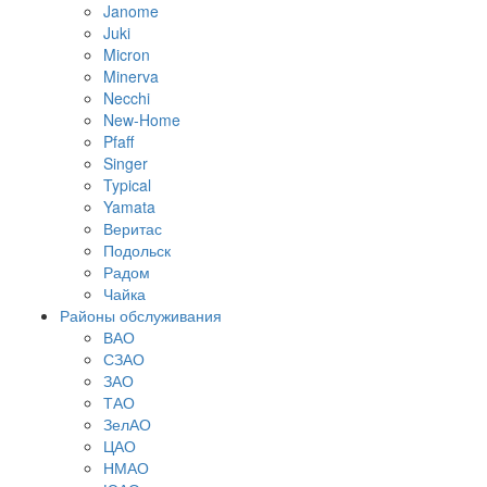
Janome
Juki
Micron
Minerva
Necchi
New-Home
Pfaff
Singer
Typical
Yamata
Веритас
Подольск
Радом
Чайка
Районы обслуживания
ВАО
СЗАО
ЗАО
ТАО
ЗелАО
ЦАО
НМАО