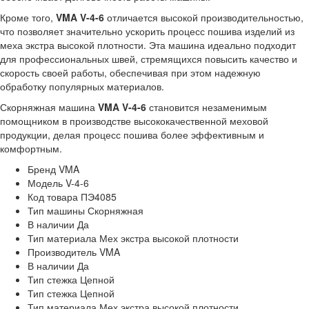
Кроме того,
VMA V-4-6
отличается высокой производительностью,
что позволяет значительно ускорить процесс пошива изделий из
меха экстра высокой плотности. Эта машина идеально подходит
для профессиональных швей, стремящихся повысить качество и
скорость своей работы, обеспечивая при этом надежную
обработку популярных материалов.
Скорняжная машина
VMA V-4-6
становится незаменимым
помощником в производстве высококачественной меховой
продукции, делая процесс пошива более эффективным и
комфортным.
Бренд
VMA
Модель
V-4-6
Код товара
ПЭ4085
Тип машины
Скорняжная
В наличии
Да
Тип материала
Мех экстра высокой плотности
Производитель
VMA
В наличии
Да
Тип стежка
Цепной
Тип стежка
Цепной
Тип материала
Мех экстра высокой плотности