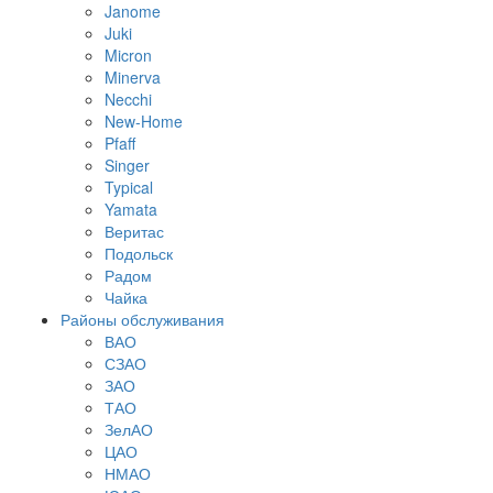
Janome
Juki
Micron
Minerva
Necchi
New-Home
Pfaff
Singer
Typical
Yamata
Веритас
Подольск
Радом
Чайка
Районы обслуживания
ВАО
СЗАО
ЗАО
ТАО
ЗелАО
ЦАО
НМАО