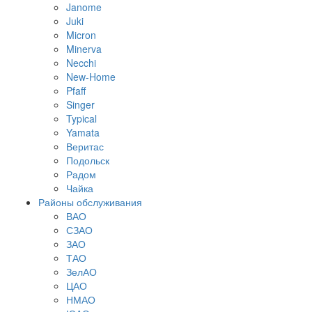
Janome
Juki
Micron
Minerva
Necchi
New-Home
Pfaff
Singer
Typical
Yamata
Веритас
Подольск
Радом
Чайка
Районы обслуживания
ВАО
СЗАО
ЗАО
ТАО
ЗелАО
ЦАО
НМАО