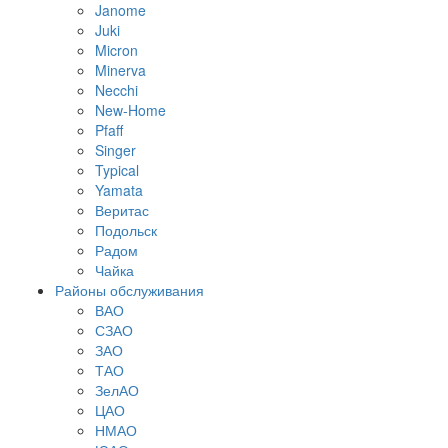
Janome
Juki
Micron
Minerva
Necchi
New-Home
Pfaff
Singer
Typical
Yamata
Веритас
Подольск
Радом
Чайка
Районы обслуживания
ВАО
СЗАО
ЗАО
ТАО
ЗелАО
ЦАО
НМАО