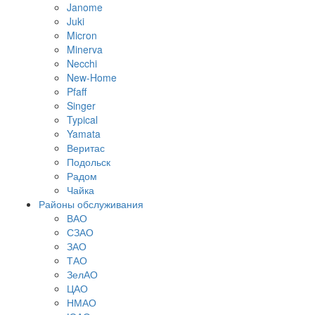
Janome
Juki
Micron
Minerva
Necchi
New-Home
Pfaff
Singer
Typical
Yamata
Веритас
Подольск
Радом
Чайка
Районы обслуживания
ВАО
СЗАО
ЗАО
ТАО
ЗелАО
ЦАО
НМАО