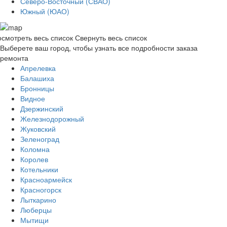
Северо-Восточный (СВАО)
Южный (ЮАО)
смотреть весь список
Свернуть весь список
Выберете ваш город, чтобы узнать все подробности заказа
ремонта
Апрелевка
Балашиха
Бронницы
Видное
Дзержинский
Железнодорожный
Жуковский
Зеленоград
Коломна
Королев
Котельники
Красноармейск
Красногорск
Лыткарино
Люберцы
Мытищи