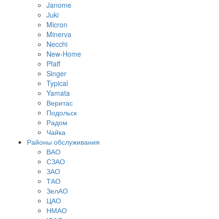
Janome
Juki
Micron
Minerva
Necchi
New-Home
Pfaff
Singer
Typical
Yamata
Веритас
Подольск
Радом
Чайка
Районы обслуживания
ВАО
СЗАО
ЗАО
ТАО
ЗелАО
ЦАО
НМАО