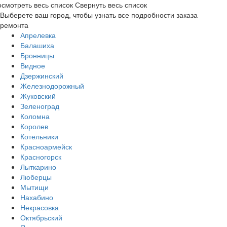
смотреть весь список
Свернуть весь список
Выберете ваш город, чтобы узнать все подробности заказа
ремонта
Апрелевка
Балашиха
Бронницы
Видное
Дзержинский
Железнодорожный
Жуковский
Зеленоград
Коломна
Королев
Котельники
Красноармейск
Красногорск
Лыткарино
Люберцы
Мытищи
Нахабино
Некрасовка
Октябрьский