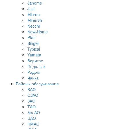
Janome
Juki
Micron
Minerva
Necchi
New-Home
Pfaff
Singer
Typical
Yamata
Веритас
Подольск
Радом
Чайка
Районы обслуживания
ВАО
СЗАО
ЗАО
ТАО
ЗелАО
ЦАО
НМАО