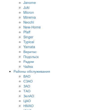
Janome
Juki
Micron
Minerva
Necchi
New-Home
Pfaff
Singer
Typical
Yamata
Веритас
Подольск
Радом
Чайка
Районы обслуживания
ВАО
СЗАО
ЗАО
ТАО
ЗелАО
ЦАО
НМАО