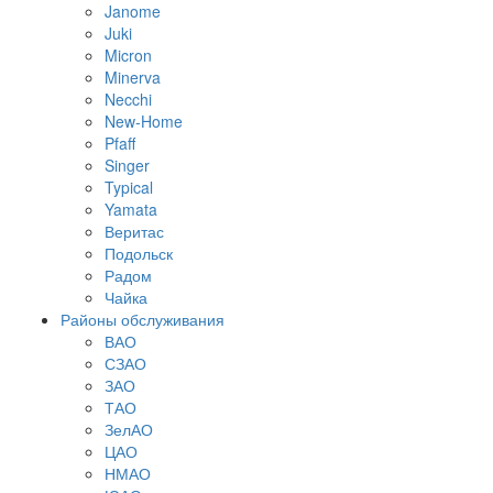
Janome
Juki
Micron
Minerva
Necchi
New-Home
Pfaff
Singer
Typical
Yamata
Веритас
Подольск
Радом
Чайка
Районы обслуживания
ВАО
СЗАО
ЗАО
ТАО
ЗелАО
ЦАО
НМАО