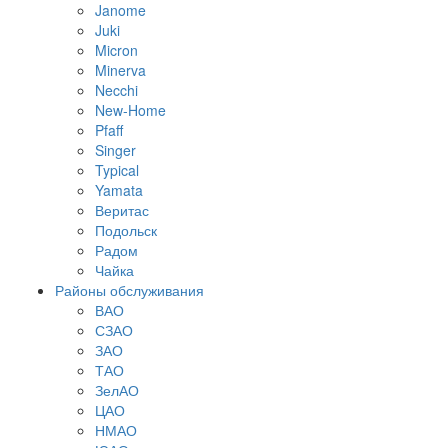
Janome
Juki
Micron
Minerva
Necchi
New-Home
Pfaff
Singer
Typical
Yamata
Веритас
Подольск
Радом
Чайка
Районы обслуживания
ВАО
СЗАО
ЗАО
ТАО
ЗелАО
ЦАО
НМАО