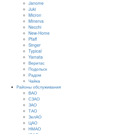
Janome
Juki
Micron
Minerva
Necchi
New-Home
Pfaff
Singer
Typical
Yamata
Веритас
Подольск
Радом
Чайка
Районы обслуживания
ВАО
СЗАО
ЗАО
ТАО
ЗелАО
ЦАО
НМАО