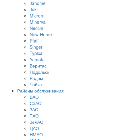
Janome
Juki
Micron
Minerva
Necchi
New-Home
Pfaff
Singer
Typical
Yamata
Веритас
Подольск
Радом
Чайка
Районы обслуживания
ВАО
СЗАО
ЗАО
ТАО
ЗелАО
ЦАО
НМАО