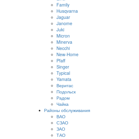
Family
Husqvarna
Jaguar
Janome
Juki
Micron
Minerva
Necchi
New-Home
Pfaff
Singer
Typical
Yamata
Веритас
Подольск
Радом
Чайка
Районы обслуживания
ВАО
СЗАО
ЗАО
ТАО