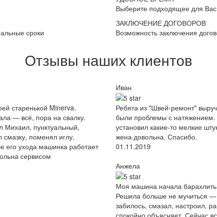
Выберите подходящее для Вас
ЗАКЛЮЧЕНИЕ ДОГОВОРОВ
мальные сроки
Возможность заключения дого
Отзывы наших клиентов
Иван
ей старенькой Minerva.
Ребята из "Швей-ремонт" выруч
ала — всё, пора на свалку.
были проблемы с натяжением. 
л Михаил, пунктуальный,
установил какие-то мелкие штук
 смазку, поменял иглу,
жена довольна. Спасибо.
ле его ухода машинка работает
01.11.2019
вольна сервисом
Анжела
Моя машина начала барахлить:
Решила больше не мучиться — 
забилось, смазал, настроил, ра
спокойно объясняет. Сейчас вс