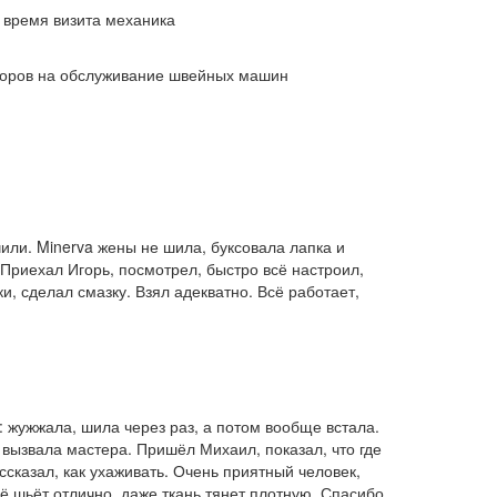
 время визита механика
воров на обслуживание швейных машин
или. Minerva жены не шила, буксовала лапка и
Приехал Игорь, посмотрел, быстро всё настроил,
и, сделал смазку. Взял адекватно. Всё работает,
 жужжала, шила через раз, а потом вообще встала.
вызвала мастера. Пришёл Михаил, показал, что где
ссказал, как ухаживать. Очень приятный человек,
ё шьёт отлично, даже ткань тянет плотную. Спасибо