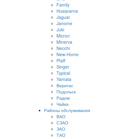
Family
Husqvarna
Jaguar
Janome
Juki
Micron
Minerva
Necchi
New-Home
Pfaff
Singer
Typical
Yamata
Веритас
Подольск
Радом
Чайка
Районы обслуживания
ВАО
СЗАО
ЗАО
ТАО