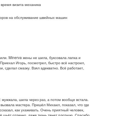
 время визита механика
воров на обслуживание швейных машин
или. Minerva жены не шила, буксовала лапка и
Приехал Игорь, посмотрел, быстро всё настроил,
и, сделал смазку. Взял адекватно. Всё работает,
 жужжала, шила через раз, а потом вообще встала.
вызвала мастера. Пришёл Михаил, показал, что где
ссказал, как ухаживать. Очень приятный человек,
ё шьёт отлично, даже ткань тянет плотную. Спасибо