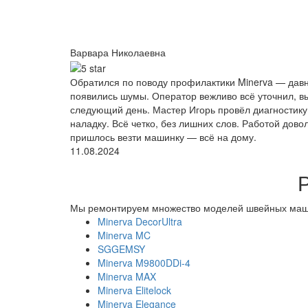
Варвара Николаевна
Обратился по поводу профилактики Minerva — давно
появились шумы. Оператор вежливо всё уточнил, в
следующий день. Мастер Игорь провёл диагностику,
наладку. Всё четко, без лишних слов. Работой дово
пришлось везти машинку — всё на дому.
11.08.2024
Мы ремонтируем множество моделей швейных маш
Minerva DecorUltra
Minerva MC
SGGEMSY
Minerva M9800DDi-4
Minerva MAX
Minerva Elitelock
Minerva Elegance