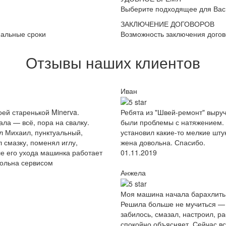
Выберите подходящее для Вас
ЗАКЛЮЧЕНИЕ ДОГОВОРОВ
мальные сроки
Возможность заключения дого
Отзывы наших клиентов
Иван
ей старенькой Minerva.
Ребята из "Швей-ремонт" выруч
ала — всё, пора на свалку.
были проблемы с натяжением. 
л Михаил, пунктуальный,
установил какие-то мелкие штук
 смазку, поменял иглу,
жена довольна. Спасибо.
ле его ухода машинка работает
01.11.2019
вольна сервисом
Анжела
Моя машина начала барахлить:
Решила больше не мучиться — 
забилось, смазал, настроил, ра
спокойно объясняет. Сейчас вс