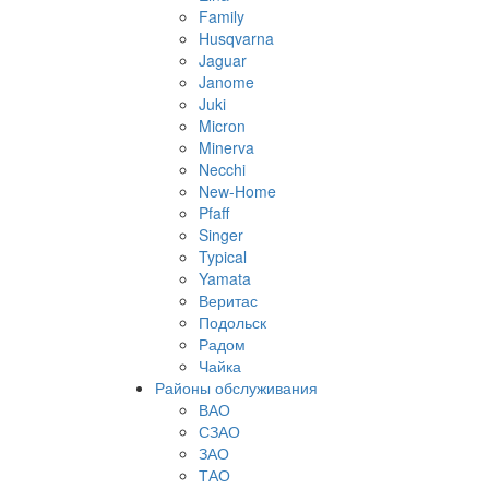
Family
Husqvarna
Jaguar
Janome
Juki
Micron
Minerva
Necchi
New-Home
Pfaff
Singer
Typical
Yamata
Веритас
Подольск
Радом
Чайка
Районы обслуживания
ВАО
СЗАО
ЗАО
ТАО