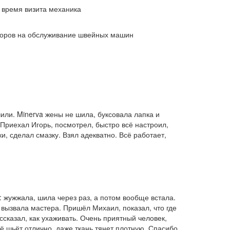
 время визита механика
воров на обслуживание швейных машин
или. Minerva жены не шила, буксовала лапка и
Приехал Игорь, посмотрел, быстро всё настроил,
и, сделал смазку. Взял адекватно. Всё работает,
 жужжала, шила через раз, а потом вообще встала.
вызвала мастера. Пришёл Михаил, показал, что где
ссказал, как ухаживать. Очень приятный человек,
ё шьёт отлично, даже ткань тянет плотную. Спасибо