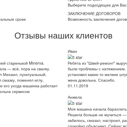
Выберите подходящее для Вас
ЗАКЛЮЧЕНИЕ ДОГОВОРОВ
мальные сроки
Возможность заключения дого
Отзывы наших клиентов
Иван
ей старенькой Minerva.
Ребята из "Швей-ремонт" выруч
ала — всё, пора на свалку.
были проблемы с натяжением. 
л Михаил, пунктуальный,
установил какие-то мелкие штук
 смазку, поменял иглу,
жена довольна. Спасибо.
ле его ухода машинка работает
01.11.2019
вольна сервисом
Анжела
Моя машина начала барахлить:
Решила больше не мучиться — 
забилось, смазал, настроил, ра
спокойно объясняет. Сейчас вс