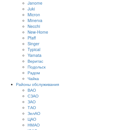
Janome
Juki
Micron
Minerva
Necchi
New-Home
Pfaff
Singer
Typical
Yamata
Веритас
Подольск
Радом
Чайка
Районы обслуживания
ВАО
СЗАО
ЗАО
ТАО
ЗелАО
ЦАО
НМАО