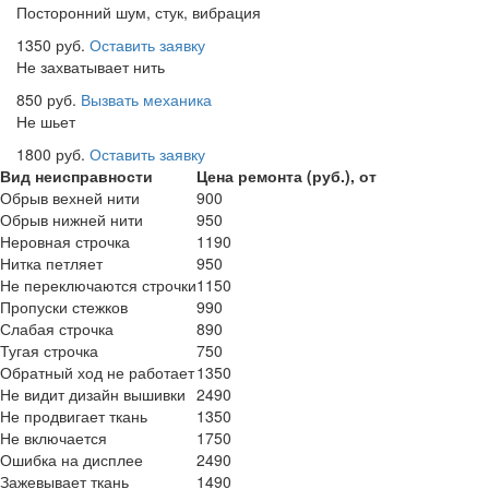
Посторонний шум, стук, вибрация
1350 руб.
Оставить заявку
Не захватывает нить
850 руб.
Вызвать механика
Не шьет
1800 руб.
Оставить заявку
Вид неисправности
Цена ремонта (руб.), от
Обрыв вехней нити
900
Обрыв нижней нити
950
Неровная строчка
1190
Нитка петляет
950
Не переключаются строчки
1150
Пропуски стежков
990
Слабая строчка
890
Тугая строчка
750
Обратный ход не работает
1350
Не видит дизайн вышивки
2490
Не продвигает ткань
1350
Не включается
1750
Ошибка на дисплее
2490
Зажевывает ткань
1490