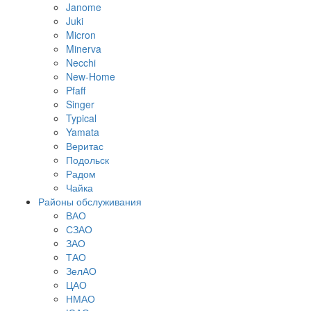
Janome
Juki
Micron
Minerva
Necchi
New-Home
Pfaff
Singer
Typical
Yamata
Веритас
Подольск
Радом
Чайка
Районы обслуживания
ВАО
СЗАО
ЗАО
ТАО
ЗелАО
ЦАО
НМАО