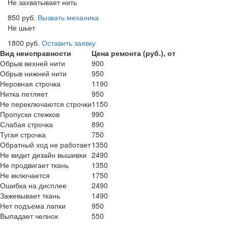
Не захватывает нить
850 руб.
Вызвать механика
Не шьет
1800 руб.
Оставить заявку
Вид неисправности
Цена ремонта (руб.), от
Обрыв вехней нити
900
Обрыв нижней нити
950
Неровная строчка
1190
Нитка петляет
950
Не переключаются строчки
1150
Пропуски стежков
990
Слабая строчка
890
Тугая строчка
750
Обратный ход не работает
1350
Не видит дизайн вышивки
2490
Не продвигает ткань
1350
Не включается
1750
Ошибка на дисплее
2490
Зажевывает ткань
1490
Нет подъема лапки
950
Выпадает челнок
550