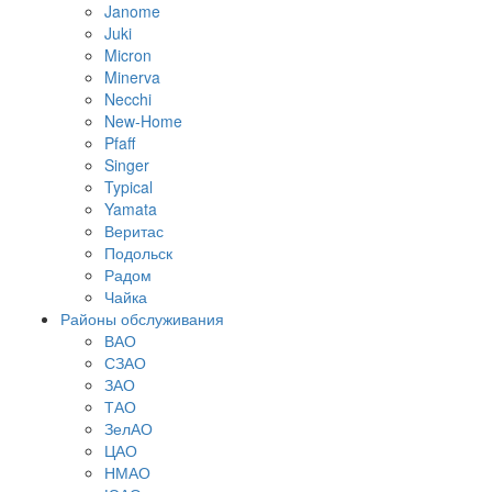
Janome
Juki
Micron
Minerva
Necchi
New-Home
Pfaff
Singer
Typical
Yamata
Веритас
Подольск
Радом
Чайка
Районы обслуживания
ВАО
СЗАО
ЗАО
ТАО
ЗелАО
ЦАО
НМАО