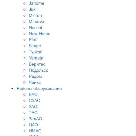
Janome
Juki
Micron
Minerva
Necchi
New-Home
Pfaff
Singer
Typical
Yamata
Веритас
Подольск
Радом
Чайка
Районы обслуживания
ВАО
СЗАО
ЗАО
ТАО
ЗелАО
ЦАО
НМАО