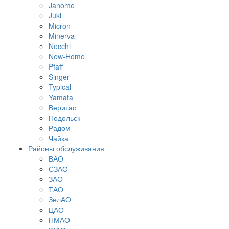
Janome
Juki
Micron
Minerva
Necchi
New-Home
Pfaff
Singer
Typical
Yamata
Веритас
Подольск
Радом
Чайка
Районы обслуживания
ВАО
СЗАО
ЗАО
ТАО
ЗелАО
ЦАО
НМАО