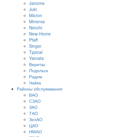
Janome
Juki
Micron
Minerva
Necchi
New-Home
Pfaff
Singer
Typical
Yamata
Веритас
Подольск
Радом
Чайка
Районы обслуживания
ВАО
СЗАО
ЗАО
ТАО
ЗелАО
ЦАО
НМАО